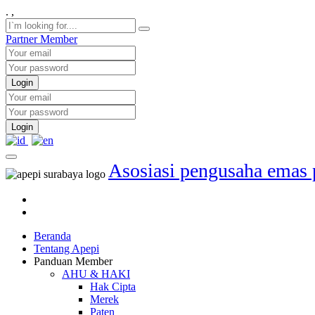
.
,
Partner
Member
Login
Login
Asosiasi pengusaha emas 
Beranda
Tentang Apepi
Panduan Member
AHU & HAKI
Hak Cipta
Merek
Paten