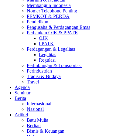
Membangun Indonesia
Nomer Telephone Penting
PEMKOT & PERDA
Pendidikan
Pengusaha & Perdagangan Emas
Perbankan OJK & PPATK
OJK
PPATK
Perdagangan & Legalitas
Legalitas
Regulasi
Perhubungan & Transportasi
Perindustrian
Tradisi & Budaya
Travel
Agenda
Seminar
Berita
Internasional
Nasional
Artikel
Batu Mulia
Berlian
Bisnis & Keuangan