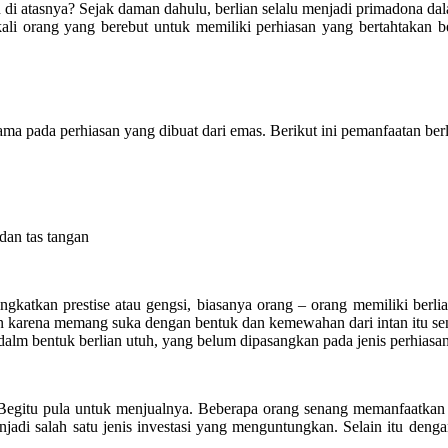
n di atasnya? Sejak daman dahulu, berlian selalu menjadi primadona da
kali orang yang berebut untuk memiliki perhiasan yang bertahtakan be
ama pada perhiasan yang dibuat dari emas. Berikut ini pemanfaatan berl
 dan tas tangan
gkatkan prestise atau gengsi, biasanya orang – orang memiliki berlia
tan karena memang suka dengan bentuk dan kemewahan dari intan itu sen
m bentuk berlian utuh, yang belum dipasangkan pada jenis perhiasan
egitu pula untuk menjualnya. Beberapa orang senang memanfaatkan ber
enjadi salah satu jenis investasi yang menguntungkan. Selain itu dengan