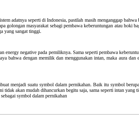
tem adatnya seperti di Indonesia, pastilah masih menganggap bahwa be
berapa golongan masyarakat sebagi pembawa keberuntungan atau hoki ba
a yang sangat tinggi.
ra dan energy negative pada pemiliknya. Sama seperti pembawa keberun
caya bahwa dengan memilik dan menggunakan intan, maka aura dan ene
n dibuat menjadi suatu symbol dalam pernikahan. Baik itu symbol be
ni tidak akan mudah dihancurkan begitu saja, sama seperti intan yang t
n sebagai symbol dalam pernikahan