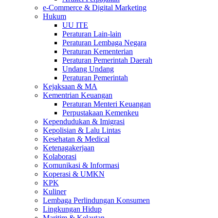
e-Commerce & Digital Marketing
Hukum
UU ITE
Peraturan Lain-lain
Peraturan Lembaga Negara
Peraturan Kementerian
Peraturan Pemerintah Daerah
Undang Undang
Peraturan Pemerintah
Kejaksaan & MA
Kementrian Keuangan
Peraturan Menteri Keuangan
Perpustakaan Kemenkeu
Kependudukan & Imigrasi
Kepolisian & Lalu Lintas
Kesehatan & Medical
Ketenagakerjaan
Kolaborasi
Komunikasi & Informasi
Koperasi & UMKN
KPK
Kuliner
Lembaga Perlindungan Konsumen
Lingkungan Hidup
Maritim & Kelautan