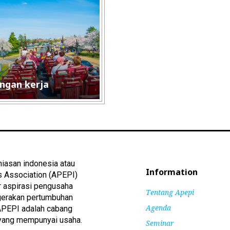
ngan kerja
iasan indonesia atau
Information
s Association (APEPI)
r aspirasi pengusaha
Tentang Apepi
gerakan pertumbuhan
Agenda
 APEPI adalah cabang
yang mempunyai usaha.
Seminar