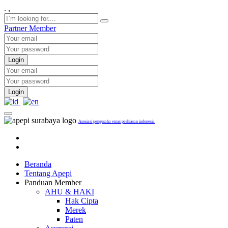
.
,
Partner
Member
Login
Login
Asosiasi pengusaha emas perhiasan indonesia
Beranda
Tentang Apepi
Panduan Member
AHU & HAKI
Hak Cipta
Merek
Paten