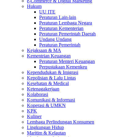
e-Commerce & Digital Marketing
Hukum
UU ITE
Peraturan Lain-lain
Peraturan Lembaga Negara
Peraturan Kementerian
Peraturan Pemerintah Daerah
Undang Undang
Peraturan Pemerintah
Kejaksaan & MA
Kementrian Keuangan
Peraturan Menteri Keuangan
Perpustakaan Kemenkeu
Kependudukan & Imigrasi
Kepolisian & Lalu Lintas
Kesehatan & Medical
Ketenagakerjaan
Kolaborasi
Komunikasi & Informasi
Koperasi & UMKN
KPK
Kuliner
Lembaga Perlindungan Konsumen
Lingkungan Hidup
Maritim & Kelautan