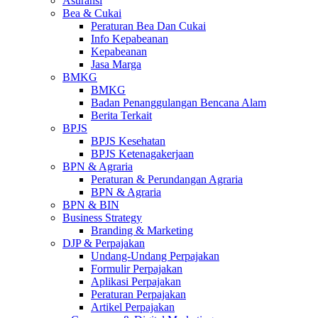
Asuransi
Bea & Cukai
Peraturan Bea Dan Cukai
Info Kepabeanan
Kepabeanan
Jasa Marga
BMKG
BMKG
Badan Penanggulangan Bencana Alam
Berita Terkait
BPJS
BPJS Kesehatan
BPJS Ketenagakerjaan
BPN & Agraria
Peraturan & Perundangan Agraria
BPN & Agraria
BPN & BIN
Business Strategy
Branding & Marketing
DJP & Perpajakan
Undang-Undang Perpajakan
Formulir Perpajakan
Aplikasi Perpajakan
Peraturan Perpajakan
Artikel Perpajakan