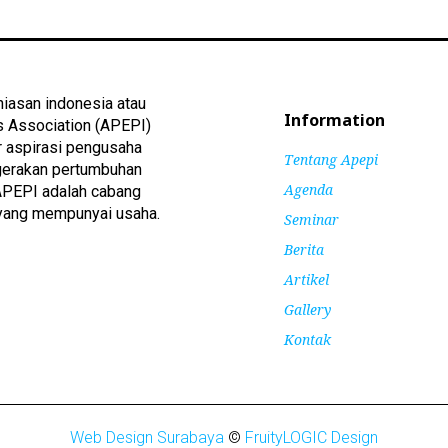
iasan indonesia atau
Information
s Association (APEPI)
r aspirasi pengusaha
Tentang Apepi
gerakan pertumbuhan
Agenda
 APEPI adalah cabang
yang mempunyai usaha.
Seminar
Berita
Artikel
Gallery
Kontak
Web Design Surabaya
©
FruityLOGIC Design