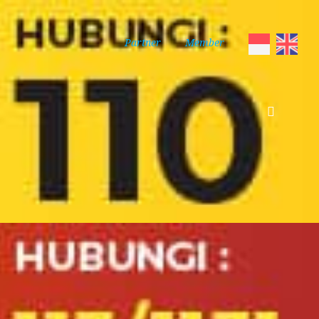
Partner
Member
nan
Member
Kontak
-Bencana-Alam
pi