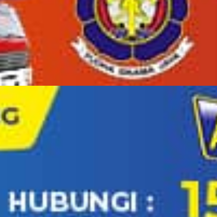
1
Bencana Alam Di Indon
2
DIBI (Data dan Infprma
3
Aplikasi Untuk Mendet
4
Buku Tanggap Bencana