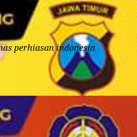
mas perhiasan indonesia
Agenda
Seminar
Berita
Artikel
Reka
randa
Panduan Member Apepi
Bmkg
Badan-Penanggulangan
Panduan Member Ape