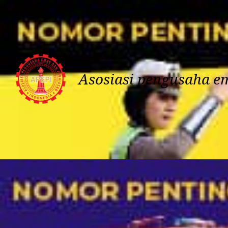
Sat
.
August
8
,
2026
Asosiasi pengusaha e
Beranda
Tentang Apepi
Panduan Member
Panduan Member Apepi
Be
Advertising