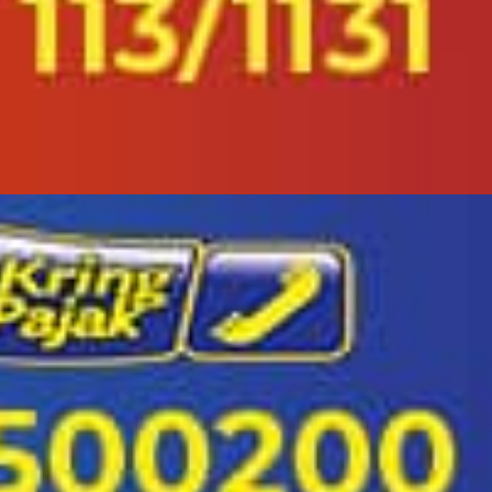
eisa
si Bencana di Indonesia)
eksi Terjadinya Bencana
 (Download)