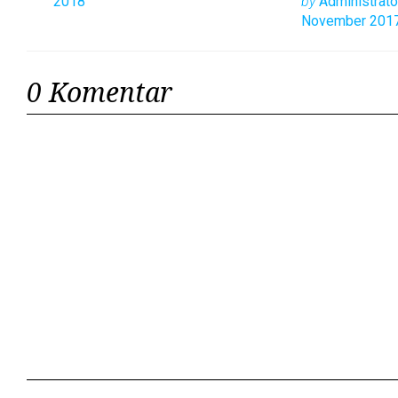
anggota APEPI
2018
by
Administrator
Surabaya 
November 201
Surabaya
2017
0 Komentar