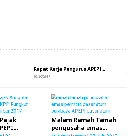
Rapat Kerja Pengurus APEPI...
02/10/2017
 Pajak
Malam Ramah Tamah
PEPI
pengusaha emas
PP Rungkut
perhiasan Pasar