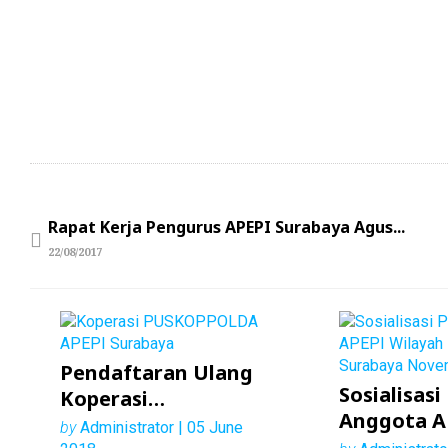
Rapat Kerja Pengurus APEPI Surabaya Agus...
22/08/2017
Pendaftaran Ulang
Sosialisasi
Koperasi
Anggota A
PUSKOPPOLDA
by
Administrator | 05 June
Wilayah K