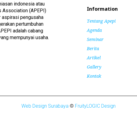
iasan indonesia atau
Information
s Association (APEPI)
r aspirasi pengusaha
Tentang Apepi
gerakan pertumbuhan
Agenda
 APEPI adalah cabang
yang mempunyai usaha.
Seminar
Berita
Artikel
Gallery
Kontak
Web Design Surabaya
©
FruityLOGIC Design